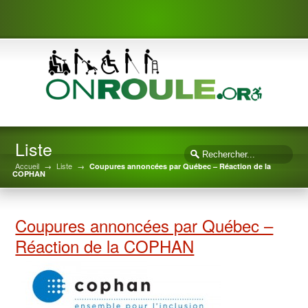
Liste
Accueil
→
Liste
→
Coupures annoncées par Québec – Réaction de la
COPHAN
Coupures annoncées par Québec –
Réaction de la COPHAN